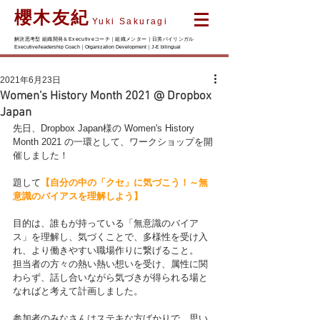
櫻木友紀
Yuki Sakuragi
解決思考型 組織開発＆Executiveコーチ｜組織メンター｜日英バイリンガル
Executive/leadership Coach｜Organization Development｜J-E bilingual
2021年6月23日
Women's History Month 2021 @ Dropbox
Japan
先日、Dropbox Japan様の Women's History 
Month 2021 の一環として、ワークショップを開
催しました！
題して
【自分の中の「クセ」に気づこう！～無
意識のバイアスを理解しよう】
目的は、誰もが持っている「無意識のバイア
ス」を理解し、気づくことで、多様性を受け入
れ、より働きやすい職場作りに繋げること。
担当者の方々の熱い熱い想いを受け、属性に関
わらず、話し合いながら気づきが得られる場と
なればと考えて計画しました。
参加者のみなさんはステキな方ばかりで、思い