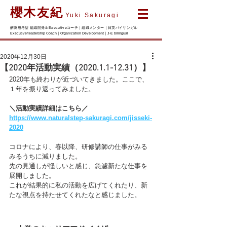
櫻木友紀
Yuki Sakuragi
解決思考型 組織開発＆Executiveコーチ｜組織メンター｜日英バイリンガル
Executive/leadership Coach｜Organization Development｜J-E bilingual
2020年12月30日
【2020年活動実績（2020.1.1-12.31）】
2020年も終わりが近づいてきました。ここで、
１年を振り返ってみました。
＼活動実績詳細はこちら／
https://www.naturalstep-sakuragi.com/jisseki-
2020
コロナにより、春以降、研修講師の仕事がみる
みるうちに減りました。
先の見通しが怪しいと感じ、急遽新たな仕事を
展開しました。
これが結果的に私の活動を広げてくれたり、新
たな視点を持たせてくれたなと感じました。