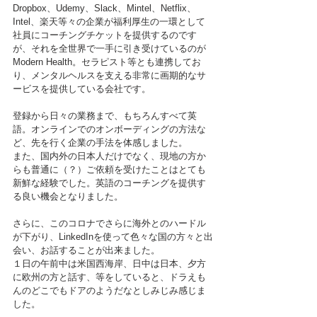
Dropbox、Udemy、Slack、Mintel、Netflix、
Intel、楽天等々の企業が福利厚生の一環として
社員にコーチングチケットを提供するのです
が、それを全世界で一手に引き受けているのが
Modern Health。セラピスト等とも連携してお
り、メンタルヘルスを支える非常に画期的なサ
ービスを提供している会社です。
登録から日々の業務まで、もちろんすべて英
語。オンラインでのオンボーディングの方法な
ど、先を行く企業の手法を体感しました。
また、国内外の日本人だけでなく、現地の方か
らも普通に（？）ご依頼を受けたことはとても
新鮮な経験でした。英語のコーチングを提供す
る良い機会となりました。
さらに、このコロナでさらに海外とのハードル
が下がり、LinkedInを使って色々な国の方々と出
会い、お話することが出来ました。
１日の午前中は米国西海岸、日中は日本、夕方
に欧州の方と話す、等をしていると、ドラえも
んのどこでもドアのようだなとしみじみ感じま
した。