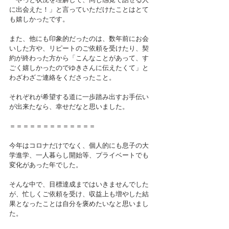
に出会えた！」と言っていただけたことはとて
も嬉しかったです。
また、他にも印象的だったのは、数年前にお会
いした方や、リピートのご依頼を受けたり、契
約が終わった方から「こんなことがあって、す
ごく嬉しかったのでゆきさんに伝えたくて」と
わざわざご連絡をくださったこと。
それぞれが希望する道に一歩踏み出すお手伝い
が出来たなら、幸せだなと思いました。
＝＝＝＝＝＝＝＝＝＝＝＝＝  
今年はコロナだけでなく、個人的にも息子の大
学進学、一人暮らし開始等、プライベートでも
変化があった年でした。
そんな中で、目標達成まではいきませんでした
が、忙しくご依頼を受け、収益上も増やした結
果となったことは自分を褒めたいなと思いまし
た。