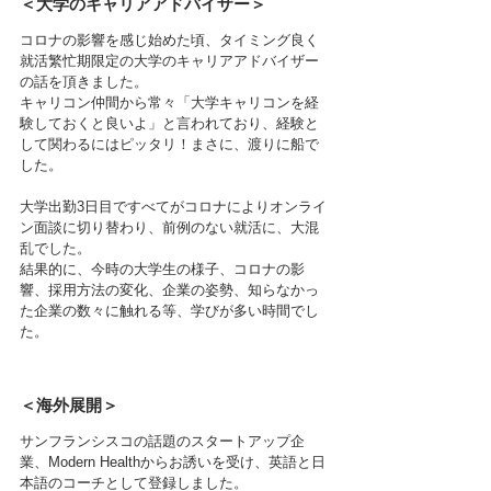
＜大学のキャリアアドバイザー＞
コロナの影響を感じ始めた頃、タイミング良く
就活繁忙期限定の大学のキャリアアドバイザー
の話を頂きました。
キャリコン仲間から常々「大学キャリコンを経
験しておくと良いよ」と言われており、経験と
して関わるにはピッタリ！まさに、渡りに船で
した。
大学出勤3日目ですべてがコロナによりオンライ
ン面談に切り替わり、前例のない就活に、大混
乱でした。
結果的に、今時の大学生の様子、コロナの影
響、採用方法の変化、企業の姿勢、知らなかっ
た企業の数々に触れる等、学びが多い時間でし
た。
＜海外展開＞
サンフランシスコの話題のスタートアップ企
業、Modern Healthからお誘いを受け、英語と日
本語のコーチとして登録しました。