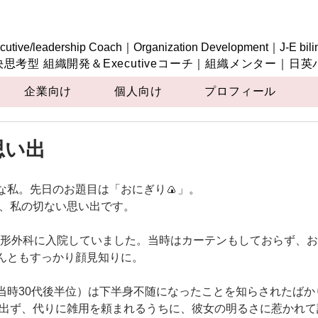
cutive/leadership Coach｜Organization Development｜J-E bili
決思考型 組織開発＆Executiveコーチ｜組織メンター｜日
企業向け
個人向け
プロフィール
思い出
な私。先日のお題目は「おにぎり🍙」。
た、私の切ない思い出です。
んともすっかり顔見知りに。
当時30代後半位）は下半身不随になったことを知らされたばか
も出ず、代りに雑用を頼まれるうちに、彼女の明るさに惹かれ