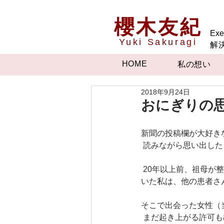
櫻木友紀
Exe
Yuki Sakuragi
解
HOME
私の想い
2018年9月24日
おにぎりの
新聞の投稿欄が大好き
 読みながら思い出し
 20年以上前、祖母が整形外科に入院していました。当時はカーテンもしておらず、お見舞いに行って
いた私は、他の患者さ
そこで出会った女性（
 まだ起き上がる許可