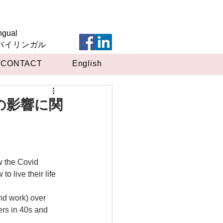
ngual
英バイリンガル
CONTACT
English
の影響に関
 the Covid 
o live their life 
nd work) over 
rs in 40s and 