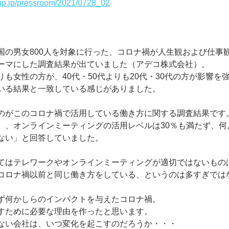
up.jp/pressroom/2021/0728_02
国の男女800人を対象に行った、コロナ禍が人生観および仕事
ーマにした調査結果が出ていました（アデコ株式会社）。
も女性の方が、40代・50代よりも20代・30代の方が影響を
いる結果と一致している感じがありました。
のがこのコロナ禍で活用している働き方に関する調査結果です
、オンラインミーティングの活用レベルは30％も満たず、何よ
ない」と回答していました。
てはテレワークやオンラインミーティングが適切ではないもの
コロナ禍以前と同じ働き方をしている、というのは多すぎでは
ず何かしらのインパクトを与えたコロナ禍。
すために必要な理由を作ったと思います。
ない会社は、いつ変化を起こすのだろうか・・・