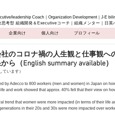
cutive/leadership Coach｜Organization Development｜J-E bili
決思考型 組織開発＆Executiveコーチ｜組織メンター｜日
企業向け
個人向け
プロフィール
会社のコロナ禍の人生観と仕事観へ
English summary available）
しています）
ed by Adecco to 800 workers (men and women) in Japan on how
life and work showed that approx. 40% felt that their view on how t
 trend that women were more impacted (in terms of their life a
generations in their 20s and 30s were more impacted over worke