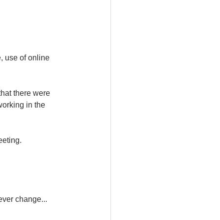
 use of online 
hat there were 
orking in the 
eeting.
ver change...