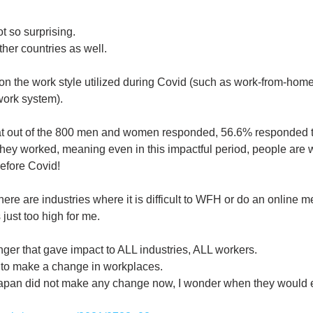
t so surprising.
ther countries as well.
n the work style utilized during Covid (such as work-from-home,
work system).
t out of the 800 men and women responded, 56.6% responded t
ey worked, meaning even in this impactful period, people are w
efore Covid!
 there are industries where it is difficult to WFH or do an online m
ust too high for me.
er that gave impact to ALL industries, ALL workers.
e to make a change in workplaces.
Japan did not make any change now, I wonder when they would e