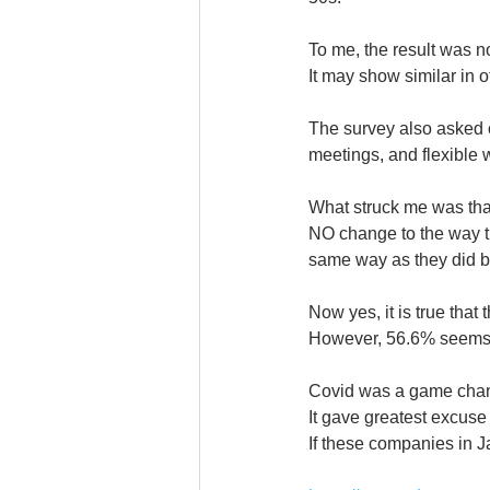
To me, the result was no
It may show similar in o
The survey also asked o
meetings, and flexible 
What struck me was tha
NO change to the way th
same way as they did b
Now yes, it is true that
However, 56.6% seems j
Covid was a game chang
It gave greatest excus
If these companies in 