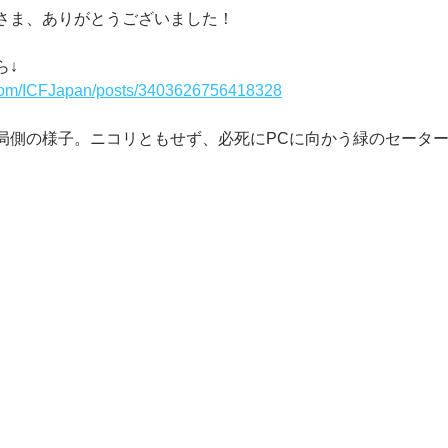
さま、ありがとうございました！
ら↓
.com/ICFJapan/posts/3403626756418328
局側の様子。ニコリともせず、必死にPCに向かう緑のセータ