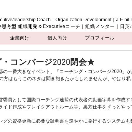
cutive/leadership Coach｜Organization Development｜J-E bili
決思考型 組織開発＆Executiveコーチ｜組織メンター｜日
企業向け
個人向け
プロフィール
・コンバージ2020閉会★
部の一番大きなイベント、「コーチング・コンバージ2020」
合いの方はもうこのネタは聞き飽きたかもしれませんが、やはり
営委員として国際コーチング連盟の代表者の動画字幕を作成す
ライド作成やブレイクアウトルーム等、裏方仕事をずっとやっ
ングの資格更新に必要な証明書を速やかに発行するシステムも