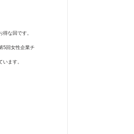
。
お得な回です。
、第5回女性企業チ
ています。
！
？