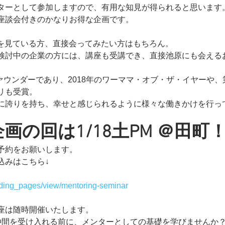
ターとして参加しますので、有用な知見が得られると思います
座談会付きのかなりお得な企画です。
ブログを見ている方、直接会ってみたい方はもちろん。
検討中の企業の方には、講座も受講でき、直接池原にも会える
rのファウンダーであり、2018年のワーママ・オブ・ザ・イヤーや
リも受賞。
に誇りを持ち、幸せと感じられるように様々な働きかけを行っ
画の回は1/18土PM ＠田町
予約をお願いします。
込みはこちら↓
anding_pages/view/mentoring-seminar
座は随時開催いたします。
仲間を受け入れる前に、メンターとしての基礎を学びませんか