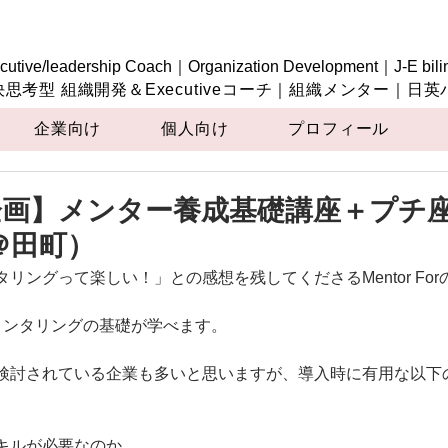
cutive/leadership Coach｜Organization Development｜J-E bili
決思考型 組織開発＆Executiveコーチ｜組織メンター｜日
企業向け
個人向け
プロフィール
企画】メンター養成基礎講座＋プチ
M＠田町）
リングって楽しい！」との感想を残してくださるMentor Fo
メンタリングの基礎が学べます。
検討されている企業も多いと思いますが、導入時に有用な以下
キルが必要なのか