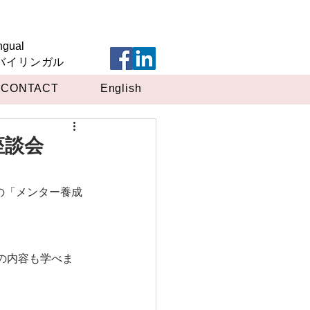
ngual
英バイリンガル
CONTACT
English
座談会
rの「メンター養成
の内容も学べま