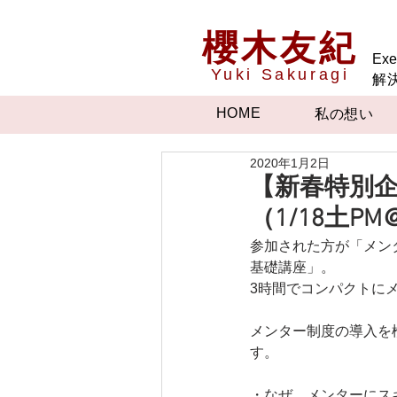
櫻木友紀
Exe
Yuki Sakuragi
解
HOME
私の想い
2020年1月2日
【新春特別
（1/18土P
参加された方が「メンタ
基礎講座」。
3時間でコンパクトに
メンター制度の導入を
す。
・なぜ、メンターにス