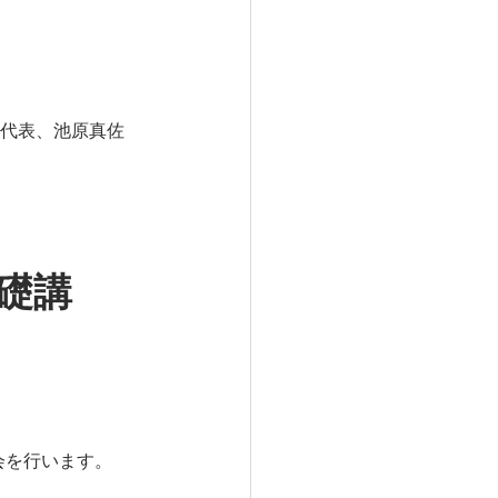
Aの代表、池原真佐
礎講
会を行います。