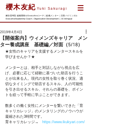
櫻木友紀
Yuki Sakuragi
解決思考型 組織開発＆Executiveコーチ｜組織メンター｜日英バイリンガル
Executive/leadership Coach｜Organization Development｜J-E bilingual
2019年4月4日
【開催案内】ウィメンズキャリア メン
ター養成講座 基礎編／対面（5/18）
★女性のキャリアを支援するメンタースキルを
学びませんか？★
メンターとは、相手と対話しながら視点を広
げ、必要に応じて経験に基づいた助言を行うこ
とが出来る人。現代の女性を取り巻く状況、適
切なタイミングで助言するスキル、人の可能性
を引き出せるスキル、それらの基礎を、ポイン
トを絞って手軽に学ぶことができます。
数多くの働く女性にメンターを繋いできた「育
キャリカレッジ」のメンタリングのノウハウが
凝縮された3時間です。
育キャリカレッジ→　
https://www.ikukyari.com/