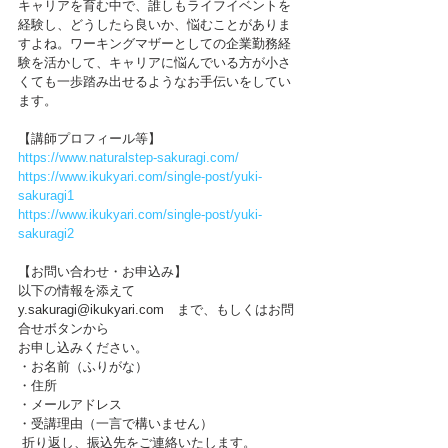
キャリアを育む中で、誰しもライフイベントを
経験し、どうしたら良いか、悩むことがありま
すよね。ワーキングマザーとしての企業勤務経
験を活かして、キャリアに悩んでいる方が小さ
くても一歩踏み出せるようなお手伝いをしてい
ます。
【講師プロフィール等】
https://www.naturalstep-sakuragi.com/
https://www.ikukyari.com/single-post/yuki-
sakuragi1
https://www.ikukyari.com/single-post/yuki-
sakuragi2
【お問い合わせ・お申込み】
以下の情報を添えて　
y.sakuragi@ikukyari.com　まで、もしくはお問
合せボタンから
お申し込みください。
・お名前（ふりがな）
・住所
・メールアドレス
・受講理由（一言で構いません）
 折り返し、振込先をご連絡いたします。