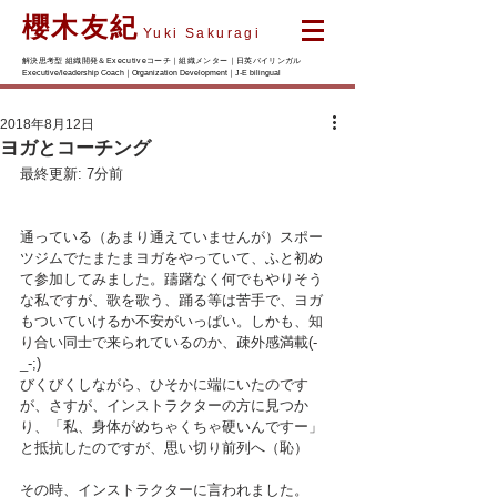
櫻木友紀
Yuki Sakuragi
解決思考型 組織開発＆Executiveコーチ｜組織メンター｜日英バイリンガル
Executive/leadership Coach｜Organization Development｜J-E bilingual
2018年8月12日
ヨガとコーチング
最終更新: 7分前
通っている（あまり通えていませんが）スポー
ツジムでたまたまヨガをやっていて、ふと初め
て参加してみました。躊躇なく何でもやりそう
な私ですが、歌を歌う、踊る等は苦手で、ヨガ
もついていけるか不安がいっぱい。しかも、知
り合い同士で来られているのか、疎外感満載(-
_-;)
びくびくしながら、ひそかに端にいたのです
が、さすが、インストラクターの方に見つか
り、「私、身体がめちゃくちゃ硬いんですー」
と抵抗したのですが、思い切り前列へ（恥）
その時、インストラクターに言われました。