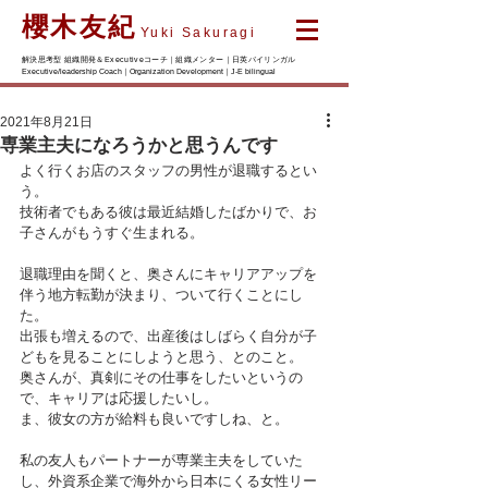
櫻木友紀
Yuki Sakuragi
解決思考型 組織開発＆Executiveコーチ｜組織メンター｜日英バイリンガル
Executive/leadership Coach｜Organization Development｜J-E bilingual
2021年8月21日
専業主夫になろうかと思うんです
よく行くお店のスタッフの男性が退職するとい
う。
技術者でもある彼は最近結婚したばかりで、お
子さんがもうすぐ生まれる。
退職理由を聞くと、奥さんにキャリアアップを
伴う地方転勤が決まり、ついて行くことにし
た。
出張も増えるので、出産後はしばらく自分が子
どもを見ることにしようと思う、とのこと。
奥さんが、真剣にその仕事をしたいというの
で、キャリアは応援したいし。
ま、彼女の方が給料も良いですしね、と。
私の友人もパートナーが専業主夫をしていた
し、外資系企業で海外から日本にくる女性リー