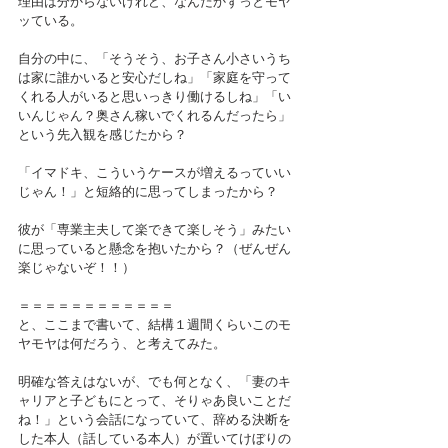
理由は分からないけれど、なんだかずっとモヤ
ッている。
自分の中に、「そうそう、お子さん小さいうち
は家に誰かいると安心だしね」「家庭を守って
くれる人がいると思いっきり働けるしね」「い
いんじゃん？奥さん稼いでくれるんだったら」
という先入観を感じたから？
「イマドキ、こういうケースが増えるっていい
じゃん！」と短絡的に思ってしまったから？
彼が「専業主夫して楽できて楽しそう」みたい
に思っていると懸念を抱いたから？（ぜんぜん
楽じゃないぞ！！）
＝＝＝＝＝＝＝＝＝＝＝＝
と、ここまで書いて、結構１週間くらいこのモ
ヤモヤは何だろう、と考えてみた。
明確な答えはないが、でも何となく、「妻のキ
ャリアと子どもにとって、そりゃあ良いことだ
ね！」という会話になっていて、辞める決断を
した本人（話している本人）が置いてけぼりの