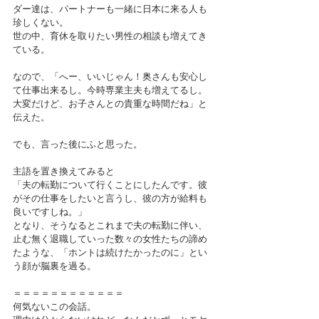
ダー達は、パートナーも一緒に日本に来る人も
珍しくない。
世の中、育休を取りたい男性の相談も増えてき
ている。
なので、「へー、いいじゃん！奥さんも安心し
て仕事出来るし。今時専業主夫も増えてるし。
大変だけど、お子さんとの貴重な時間だね」と
伝えた。
でも、言った後にふと思った。
主語を置き換えてみると
「夫の転勤について行くことにしたんです。彼
がその仕事をしたいと言うし、彼の方が給料も
良いですしね。」
となり、そうなるとこれまで夫の転勤に伴い、
止む無く退職していった数々の女性たちの諦め
たような、「ホントは続けたかったのに」とい
う顔が脳裏を過る。
＝＝＝＝＝＝＝＝＝＝＝＝
何気ないこの会話。