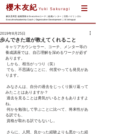
櫻木友紀
Yuki Sakuragi
解決思考型 組織開発＆Executiveコーチ｜組織メンター｜日英バイリンガル
Executive/leadership Coach｜Organization Development｜J-E bilingual
2019年8月25日
歩んできた道が教えてくれること
キャリアカウンセラー、コーチ、メンター等の
養成講座では、自己理解を深めるワークが必ず
あります。
 しかも、相当がっつり（笑）
 でも、不思議なことに、何度やっても発見があ
ります。
 みなさんは、自分の過去をじっくり振り返って
みたことはありますか？
 過去を見ることは勇気がいるときもありますよ
ね。
 何かを勉強して学ぶことに比べて、将来性があ
る訳でも、
 資格が取れる訳でもないし。
 さらに、人間、良かった経験よりも悪かった経