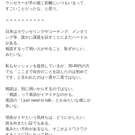
ウンセラーが手の届く距離にいつもいるって、
すごいことだったな、と思う。
＝＝＝＝＝＝＝＝＝＝
日本はカウンセリングやコーチング、メンタリ
ング等、誰かに課題を話すことにまだハードル
がある。
相談するって弱い人がやること、恥ずかしい、
みたいな。
私もセッションを提供しているが、30-40代の方
でも「ここまで自分のことを話したのは初めて
です」と言われたのは一度や二度ではない。
相談は、別に弱いからするのではない。
「相談」って単語がイマイチなのかも。
英語の「I just need to talk」とかみたいな感じが
良いな。
現状がイヤという気持ちは、どうにかしたい、
前を向きたい証でもある。
進みたい方向があるなら、そこがよりワクワク
するように話したって良い。