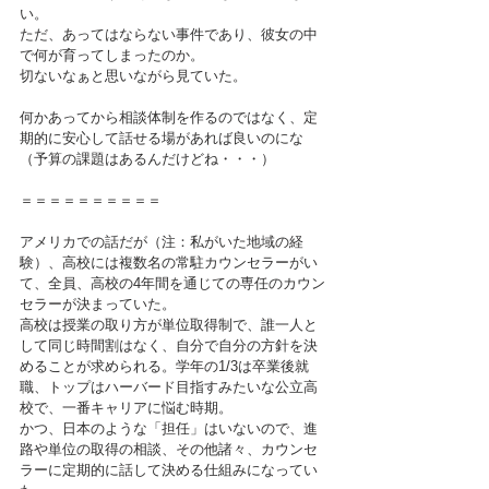
い。
ただ、あってはならない事件であり、彼女の中
で何が育ってしまったのか。
切ないなぁと思いながら見ていた。
何かあってから相談体制を作るのではなく、定
期的に安心して話せる場があれば良いのにな
（予算の課題はあるんだけどね・・・）
＝＝＝＝＝＝＝＝＝＝
アメリカでの話だが（注：私がいた地域の経
験）、高校には複数名の常駐カウンセラーがい
て、全員、高校の4年間を通じての専任のカウン
セラーが決まっていた。
高校は授業の取り方が単位取得制で、誰一人と
して同じ時間割はなく、自分で自分の方針を決
めることが求められる。学年の1/3は卒業後就
職、トップはハーバード目指すみたいな公立高
校で、一番キャリアに悩む時期。
かつ、日本のような「担任」はいないので、進
路や単位の取得の相談、その他諸々、カウンセ
ラーに定期的に話して決める仕組みになってい