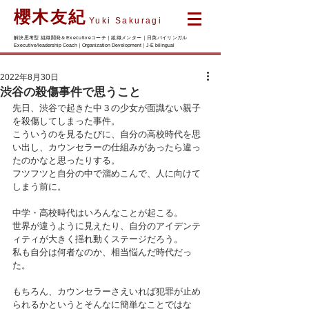
櫻木友紀
Yuki Sakuragi
解決思考型 組織開発＆Executiveコーチ｜組織メンター｜日英バイリンガル
Executive/leadership Coach｜Organization Development｜J-E bilingual
2022年8月30日
渋谷の殺傷事件で思うこと
先日、渋谷で起きた中３の少女が面識ない親子
を殺傷してしまった事件。
こういうのを見るたびに、自分の高校時代を思
い出し、カウンセラーの仕組みがあったら違っ
たのかなと思ったりする。
フツフツと自分の中で溜めこんで、人に向けて
しまう前に。
中学・高校時代はいろんなことが起こる。
世界が違うように見えたり、自分のアイデンテ
ィティが大きく揺れ動くステージだろう。
私も自分は何者なのか、相当悩んだ時代だっ
た。
もちろん、カウンセラーさえいれば犯罪が止め
られるかというとそんなに簡単なことではな