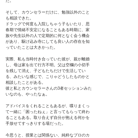
た。
そして、カウンセラーだけに、勉強以外のこと
も相談できた。
ドラッグで何度も入院しちゃう子もいたり、思
春期で情緒不安定になることもある時期に、家
族や先生以外の人で定期的に何となく会う機会
があり、駆け込み寺にしても良い人の存在を知
っていたことは大きかった。
実際、私も当時付き合っていた彼が、親が離婚
し、母は家を出て行方不明。父は空欄の小切手
を残して消え、子どもたちだけで生活してい
る、みたいな感じで、こりゃどうしたものかと
相談したことがある。
彼と私とカウンセラーさんの3者セッションみた
いなのも、やったなぁ。
アドバイスをくれることもあるが、喋りまくっ
て一緒に「困ったねぇ」と言ってもらって終わ
ることもある。取り合えず自分が抱える何かを
手放せてすっきりする場だった。
今思うと、授業とは関係ない、純粋なプロのカ