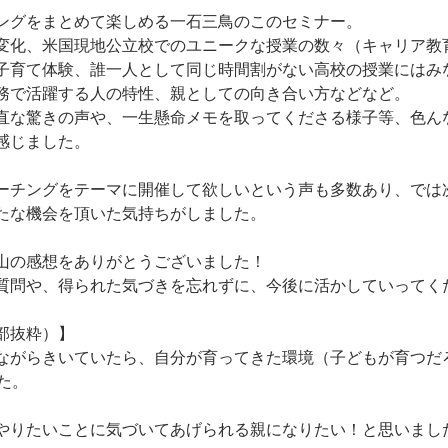
ングをまとめて楽しめる一石三鳥のこのセミナー。
変化、米国現地公立校でのユニークな授業の数々（キャリア教
子育て体験、誰一人として同じ時間割がない高校の授業にはみ
務で活躍する人の特性、親としての向き合い方などなど。
直な驚きの声や、一生懸命メモを取ってくださる様子等、色ん
感じました。
ーチングをテーマに開催して欲しいという声も多数あり、では
たな機会を頂いた気持ちがしました。
山の感想をありがとうございました！
質問や、得られた気づきを忘れずに、今後に活かしていってく
部抜粋）】
ながらきいていたら、自分が育ってきた環境（子どもが育つだ
た。
やりたいことに気づいてあげられる親になりたい！と思いまし