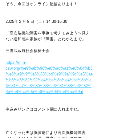
そう、今回はオンライン配信あります！
2025年２月８日（土）14:30-16:30
「高次脳機能障害を事例で考えてみよう〜見え
ない違和感を家族が『障害』とわかるまで」
三鷹武蔵野社会福祉士会 
https://mm-
csw.org/%e9%ab%98%e6%ac%a1%e8%84%b3
%e6%a9%9f%e8%83%bd%e9%9a%9c%e5%ae
%b3%e3%82%92%e4%ba%8b%e4%be%8b%e
3%81%a7%e8%80%83%e3%81%88%e3%82%
8b%e8%ac%9b%e6%bc%94%e4%bc%9a/
申込みリンクはコメント欄に入れますね。
−−−−−−−−−−−−
亡くなった夫は脳腫瘍により高次脳機能障害