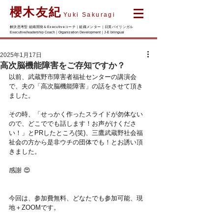
櫻木友紀
Yuki Sakuragi
解決思考型 組織開発＆Executiveコーチ｜組織メンター｜日英バイリンガル
Executive/leadership Coach｜Organization Development｜J-E bilingual
2025年1月17日
高次脳機能障害をご存知ですか？
以前、武蔵野市障害者福祉センターの講演会
で、夫の「高次脳機能障害」の話をさせて頂き
ました。
その時、「せっかく作ったスライドが勿体ない
ので、どこででも話します！お声がけくださ
い！」とPRしたところ(笑)、三鷹武蔵野社会福
祉会の方から是非ウチの団体でも！とお誘い頂
きました。
感謝 😍 
今回は、参加費無料、どなたでも参加可能、現
地＋ZOOMです。