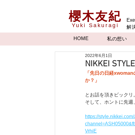
櫻木友紀
Exe
Yuki Sakuragi
解
HOME
私の想い
2022年6月1日
NIKKEI S
「先日の日経xwoma
か？」
とお話を頂きビックリ
そして、ホントに先週、N
https://style.nikkei
channel=ASH05000&f
VrhiE