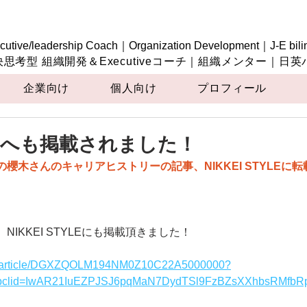
cutive/leadership Coach｜Organization Development｜J-E bili
決思考型 組織開発＆Executiveコーチ｜組織メンター｜日
企業向け
個人向け
プロフィール
TYLEへも掲載されました！
nの櫻木さんのキャリアヒストリーの記事、NIKKEI STYLEに
。
IKKEI STYLEにも掲載頂きました！
.com/article/DGXZQOLM194NM0Z10C22A5000000?
bclid=IwAR21IuEZPJSJ6pqMaN7DydTSl9FzBZsXXhbsRMfb