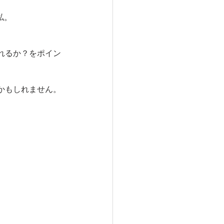
私。
）
れるか？をポイン
かもしれません。