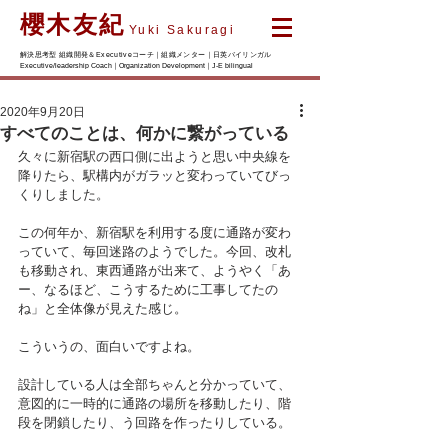
櫻木友紀
Yuki Sakuragi
解決思考型 組織開発＆Executiveコーチ｜組織メンター｜日英バイリンガル
Executive/leadership Coach｜Organization Development｜J-E bilingual
2020年9月20日
すべてのことは、何かに繋がっている
久々に新宿駅の西口側に出ようと思い中央線を
降りたら、駅構内がガラッと変わっていてびっ
くりしました。
この何年か、新宿駅を利用する度に通路が変わ
っていて、毎回迷路のようでした。今回、改札
も移動され、東西通路が出来て、ようやく「あ
ー、なるほど、こうするために工事してたの
ね」と全体像が見えた感じ。
こういうの、面白いですよね。
設計している人は全部ちゃんと分かっていて、
意図的に一時的に通路の場所を移動したり、階
段を閉鎖したり、う回路を作ったりしている。