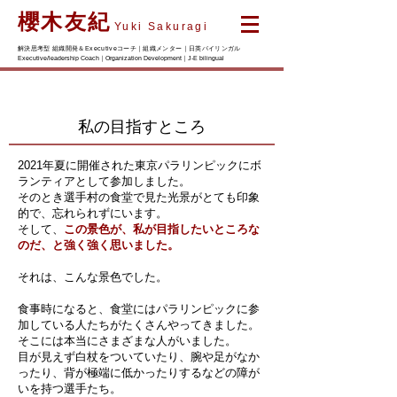
櫻木友紀
Yuki Sakuragi
解決思考型 組織開発＆Executiveコーチ｜組織メンター｜日英バイリンガル
Executive/leadership Coach｜Organization Development｜J-E bilingual
私の目指すところ
2021年夏に開催された東京パラリンピックにボ
ランティアとして参加しました。
そのとき選手村の食堂で見た光景がとても印象
的で、忘れられずにいます。
そして、
この景色が、私が目指したいところな
のだ、と強く強く思いました。
それは、こんな景色でした。
食事時になると、食堂にはパラリンピックに参
加している人たちがたくさんやってきました。
そこには本当にさまざまな人がいました。
目が見えず白杖をついていたり、腕や足がなか
ったり、背が極端に低かったりするなどの障が
いを持つ選手たち。