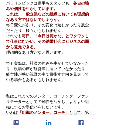
パラリンピックは選手もスタッフも、
各自の強
みや個性を生かしています。
これは、一般企業などの組織においても理想的
なあり方ではないでしょうか。
毎日変化があり、その変化は嬉しかったり残念
だったり、様々かもしれません。
それでも
毎日、「今日は何かな」とワクワクし
て仕事にむかい、その結果社会にビジネスの面
から還元できる。
理想的なあり方だなと思います。
でも実際は、社員の強みを生かせていなかった
り、現場の声が経営陣に届いていなかったり、
経営陣が狭い視野の中で目指す方向を見失って
いる場合もあるかもしれません。
私はこれまでのメンター、コーチング、ファシ
リテーターとしての経験を活かし、よりよい組
織にするお手伝いをしたいです。
いわば
「組織のメンター、コーチ
」
として、第
三者の立場から働きやすい環境づくりに協力
し、組織の魅力を最大限に引き出していきたい
と考えています。