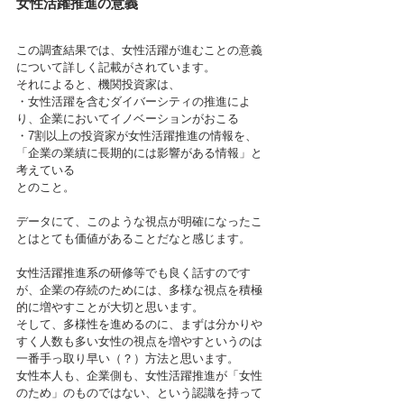
女性活躍推進の意義
この調査結果では、女性活躍が進むことの意義
について詳しく記載がされています。
それによると、機関投資家は、
・女性活躍を含むダイバーシティの推進によ
り、企業においてイノベーションがおこる
・7割以上の投資家が女性活躍推進の情報を、
「企業の業績に長期的には影響がある情報」と
考えている
とのこと。
データにて、このような視点が明確になったこ
とはとても価値があることだなと感じます。
女性活躍推進系の研修等でも良く話すのです
が、企業の存続のためには、多様な視点を積極
的に増やすことが大切と思います。
そして、多様性を進めるのに、まずは分かりや
すく人数も多い女性の視点を増やすというのは
一番手っ取り早い（？）方法と思います。
女性本人も、企業側も、女性活躍推進が「女性
のため」のものではない、という認識を持って