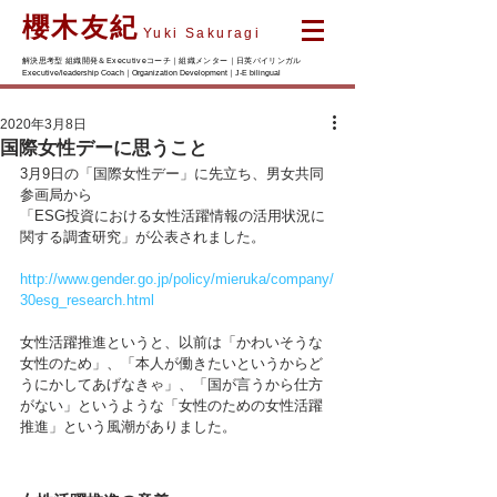
櫻木友紀
Yuki Sakuragi
解決思考型 組織開発＆Executiveコーチ｜組織メンター｜日英バイリンガル
Executive/leadership Coach｜Organization Development｜J-E bilingual
2020年3月8日
国際女性デーに思うこと
3月9日の「国際女性デー」に先立ち、男女共同
参画局から
「ESG投資における女性活躍情報の活用状況に
関する調査研究」が公表されました。
http://www.gender.go.jp/policy/mieruka/company/
30esg_research.html
女性活躍推進というと、以前は「かわいそうな
女性のため」、「本人が働きたいというからど
うにかしてあげなきゃ」、「国が言うから仕方
がない」というような「女性のための女性活躍
推進」という風潮がありました。