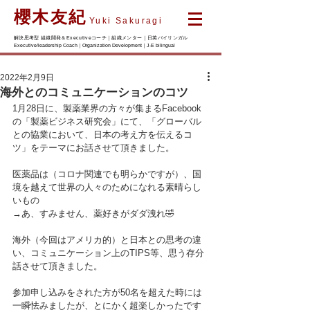
櫻木友紀
Yuki Sakuragi
解決思考型 組織開発＆Executiveコーチ｜組織メンター｜日英バイリンガル
Executive/leadership Coach｜Organization Development｜J-E bilingual
2022年2月9日
海外とのコミュニケーションのコツ
1月28日に、製薬業界の方々が集まるFacebook
の「製薬ビジネス研究会」にて、「グローバル
との協業において、日本の考え方を伝えるコ
ツ」をテーマにお話させて頂きました。
医薬品は（コロナ関連でも明らかですが）、国
境を越えて世界の人々のためになれる素晴らし
いもの
→あ、すみません、薬好きがダダ洩れ🤣
海外（今回はアメリカ的）と日本との思考の違
い、コミュニケーション上のTIPS等、思う存分
話させて頂きました。
参加申し込みをされた方が50名を超えた時には
一瞬怯みましたが、とにかく超楽しかったです