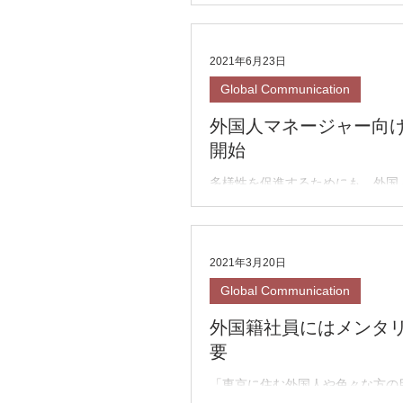
1月28日に、製薬業界の方々が集まる
「製薬ビジネス研究会」にて、「
協業において、日本の考え方を伝
2021年6月23日
ーマにお話させて頂きました。 
関連でも明らかですが）、国境を
Global Communication
人々のためになれる素晴らしいもの.
外国人マネージャー向
開始
多様性を促進するためにも、外国
の積極的な登用が増えてきました
でなく、文化の壁等、その組織に
ジメントを高めるためには、第三
効果的です。 この状況を踏まえ、
2021年3月20日
受け止め、より強い組織に導くた
Global Communication
グラ...
外国籍社員にはメンタ
要
「東京に住む外国人や色々な方の