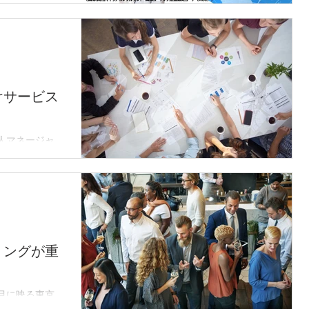
Facebookの
グローバルとの
えるコツ」をテ
医薬品は（コロナ
越えて世界の
..
けサービス
人マネージャー
。 言語の壁だけ
おけるエンゲー
者による支援が
​多様な考え方を
めの半年間プロ
リングが重
目に映る東京」