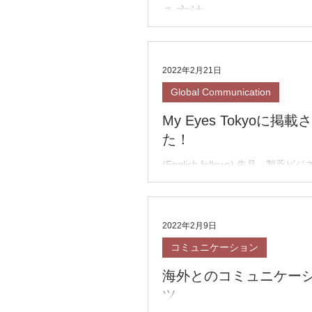
み方法
私のクライアントさんには海外、
と仕事をしている方が多いです。
出てくるのが「オンライン会議の
2022年2月21日
ことが出来ない」「発言するのが
Global Communication
いてもらえない」です。 欧米向
く、体力的にも疲れていて、かつ英語
My Eyes Tokyoに掲
た！
(English follows) 先月、製
「海外との協業において日本の考
ツ」についてお話をさせて頂きま
の一部を「これは製薬業界以外の
らえると良い！」と、一般化してMy E
2022年2月9日
コミュニケーション
海外とのコミュニケー
ツ