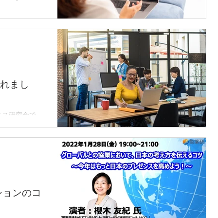
特に欧米の人達
そこでほぼ必ず
時に割って入る
難しい」「気づ
け会議は夜中が多
。...
載されまし
薬ビジネス研究会で、
え方を伝えるコ
した。 その内容
人にも知っても
yes...
ションのコ